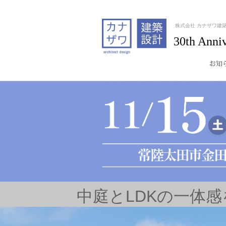
株式会社 カナザワ建
30th Anni
中庭とLDKの一体