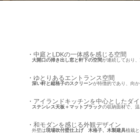
・中庭とLDKの一体感を感じる空間
大開口の掃き出し窓と軒下の空間
が連続しており、
・ゆとりあるエントランス空間
深い軒と縦格子のスクリーン
が特徴的であり、向か
・アイランドキッチンを中心としたダイ
ステンレス天板＋マットブラック
の収納面材で、温
・和モダンを感じる外観デザイン
外壁は
現場吹付壁仕上げ 木格子、木製建具
植栽と