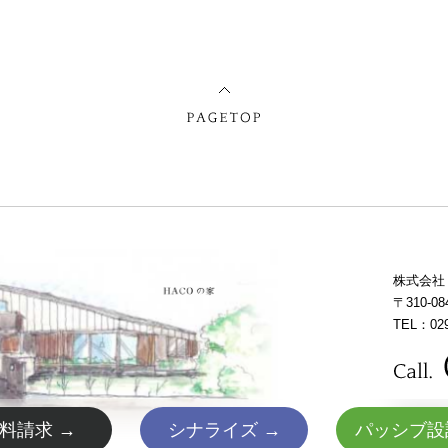
株式会社
〒310-
TEL：029
Copyright (
料請求 →
シナライズ →
パッシブ設