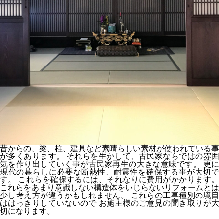
昔からの、梁、柱、建具など素晴らしい素材が使われている事
が多くあります。 それらを生かして、古民家ならではの雰囲
気を作り出していく事が古民家再生の大きな意味です。 更に
現代の暮らしに必要な断熱性、耐震性を確保する事が大切で
す。 これらを確保するには、それなりに費用がかかります。
これらをあまり意識しない構造体をいじらないリフォームとは
少し考え方が違うかもしれません。 これらの工事種別の境目
ははっきりしていないので お施主様のご意見の聞き取りが大
切になります。