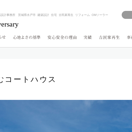
築設計事務所 茨城県水戸市 建築設計 住宅 古民家再生 リフォーム OMソーラー
versary
むコートハウス