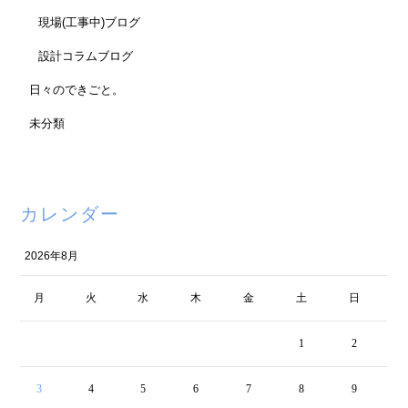
現場(工事中)ブログ
設計コラムブログ
日々のできごと。
未分類
カレンダー
2026年8月
月
火
水
木
金
土
日
1
2
3
4
5
6
7
8
9