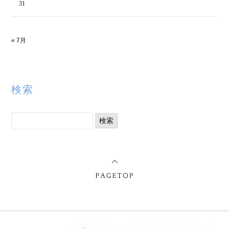
31
« 7月
検索
検
索: