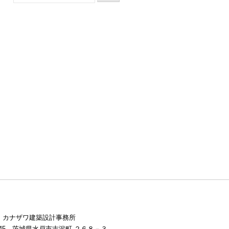
 カナザワ建築設計事務所
0845 茨城県水戸市吉沢町 ２６８－３