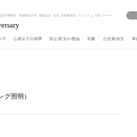
築設計事務所 茨城県水戸市 建築設計 住宅 古民家再生 リフォーム OMソーラー
versary
ング照明）