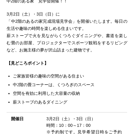
中2階のある家 見学会開催！！
3月
2
日（土）・3日（日）に
「中2階のあるの家完成現場見学会」を開催いたします。毎日の
生活や趣味の時間を楽しめる住まいです。
薪ストーブで火を見ながらくつろぐダイニングや、書道を楽し
む畳のお部屋、プロジェクターでスポーツ観戦をするリビング
など、お施主様の夢が沢山詰まった建物です。
【見どころポイント】
ご家族皆様の趣味の空間がある住まい
中2階の畳コーナーは、くつろぎのスペース
空間を有効に利用した大容量の収納
薪ストーブのあるダイニング
開催日
3
月
2
日（土）・
3
日（日）
時間：10：00～17：00
※予約制です。見学希望日時をご予約