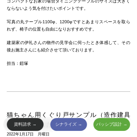
コンパクトなお家の場合ダイニングテーブルのサイズは大きく
ならないよう気を付けたいポイントです。
写真の丸テーブル1100φ、1200φですとあまりスペースを取ら
れず、椅子の位置も自由になりおすすめです。
建築家の伊礼さんの物件の見学会に伺ったとき体感して、その
後お施主さんにも紹介させて頂いております。
担当：鎧塚
猫ちゃん用くぐり戸サンプル（造作建具
用）作りました。
資料請求 →
シナライズ →
パッシブ設計 →
2022年1月17日 月曜日